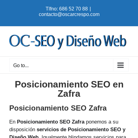
Skip
Tlfno: 686 52 70 88
|
to
contacto@oscarcrespo.com
content
Go to...
Posicionamiento SEO en
Zafra
Posicionamiento SEO Zafra
En
Posicionamiento SEO Zafra
ponemos a su
disposición
servicios de Posicionamiento SEO y
Diseño Web
. Igualmente blindamos servicios para