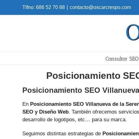
Skip
Tlfno: 686 52 70 88
|
contacto@oscarcrespo.com
to
content
Consultor SEO
Posicionamiento SEO
Posicionamiento SEO Villanueva
En
Posicionamiento SEO Villanueva de la Sere
SEO y Diseño Web
. También ofrecemos servicios
desarrollo de logotipos, etc… para su marca.
Seguimos distintas estrategias de
Posicionamien