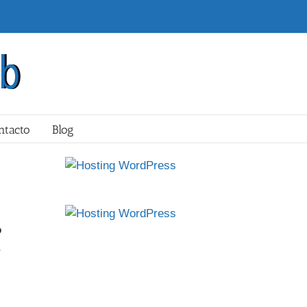
ntacto
Blog
o
,