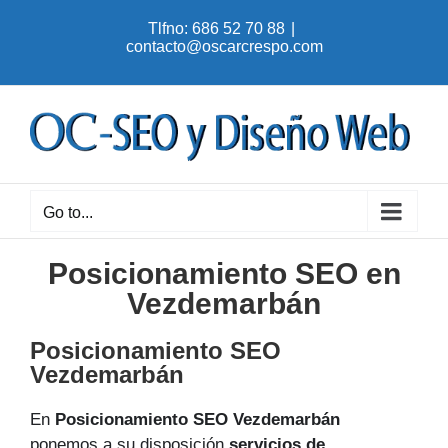
Skip
Tlfno: 686 52 70 88
|
to
contacto@oscarcrespo.com
content
Go to...
Posicionamiento SEO en
Vezdemarbán
Posicionamiento SEO
Vezdemarbán
En
Posicionamiento SEO Vezdemarbán
ponemos a su disposición
servicios de