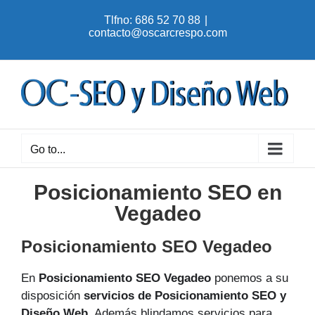
Skip
Tlfno: 686 52 70 88
|
to
contacto@oscarcrespo.com
content
Go to...
Posicionamiento SEO en
Vegadeo
Posicionamiento SEO Vegadeo
En
Posicionamiento SEO Vegadeo
ponemos a su
disposición
servicios de Posicionamiento SEO y
Diseño Web
. Además blindamos servicios para