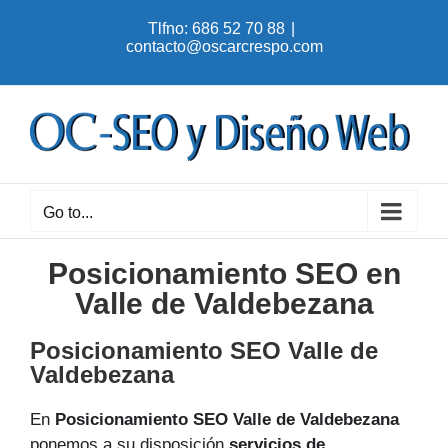
Skip
Tlfno: 686 52 70 88
|
to
contacto@oscarcrespo.com
content
Go to...
Posicionamiento SEO en
Valle de Valdebezana
Posicionamiento SEO Valle de
Valdebezana
En
Posicionamiento SEO Valle de Valdebezana
ponemos a su disposición
servicios de