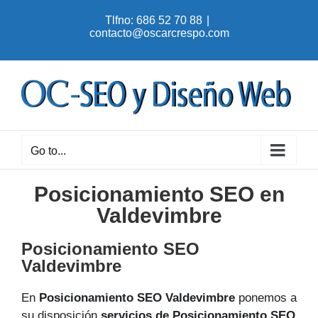
Skip
Tlfno: 686 52 70 88
|
to
contacto@oscarcrespo.com
content
Go to...
Posicionamiento SEO en
Valdevimbre
Posicionamiento SEO
Valdevimbre
En
Posicionamiento SEO Valdevimbre
ponemos a
su disposición
servicios de Posicionamiento SEO