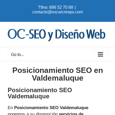
Skip
Tlfno: 686 52 70 88
|
to
contacto@oscarcrespo.com
content
Go to...
Posicionamiento SEO en
Valdemaluque
Posicionamiento SEO
Valdemaluque
En
Posicionamiento SEO Valdemaluque
ponemos a su disposición
servicios de