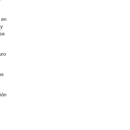
 en
 y
 se
uro
os
ión