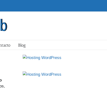
ntacto
Blog
o
os,