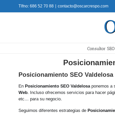
Skip
Tlfno: 686 52 70 88
|
contacto@oscarcrespo.com
to
content
Consultor SEO
Posicionamie
Posicionamiento SEO Valdelosa
En
Posicionamiento SEO Valdelosa
ponemos a s
Web
. Incluso ofrecemos servicios para hacer pági
etc… para su negocio.
Seguimos diferentes estrategias de
Posicionamie