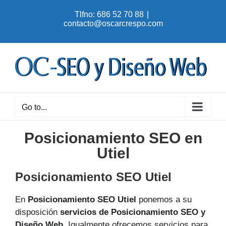
Skip
Tlfno: 686 52 70 88
|
to
contacto@oscarcrespo.com
content
Go to...
Posicionamiento SEO en
Utiel
Posicionamiento SEO Utiel
En
Posicionamiento SEO Utiel
ponemos a su
disposición
servicios de Posicionamiento SEO y
Diseño Web
. Igualmente ofrecemos servicios para