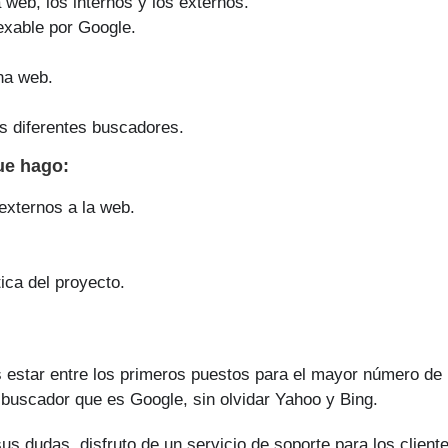
a web, los internos y los externos.
exable por Google.
na web.
s diferentes buscadores.
que
hago
:
 externos a la web.
ica del proyecto.
 estar entre los primeros puestos para el mayor número de
l buscador que es Google, sin olvidar Yahoo y Bing.
us dudas, disfruto de un servicio de soporte para los client