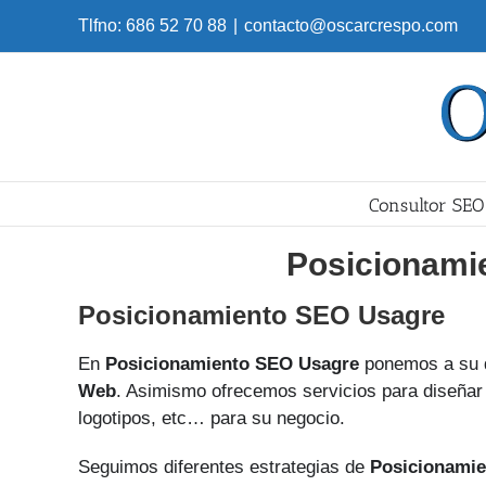
Skip
Tlfno: 686 52 70 88
|
contacto@oscarcrespo.com
to
content
Consultor SEO
Posicionami
Posicionamiento SEO Usagre
En
Posicionamiento SEO Usagre
ponemos a su 
Web
. Asimismo ofrecemos servicios para diseñar 
logotipos, etc… para su negocio.
Seguimos diferentes estrategias de
Posicionamie