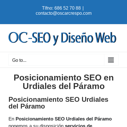
Skip
Tlfno: 686 52 70 88
|
to
contacto@oscarcrespo.com
content
Go to...
Posicionamiento SEO en
Urdiales del Páramo
Posicionamiento SEO Urdiales
del Páramo
En
Posicionamiento SEO Urdiales del Páramo
ponemos a su disposición
servicios de