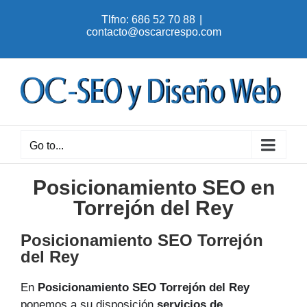
Skip
Tlfno: 686 52 70 88
|
to
contacto@oscarcrespo.com
content
Go to...
Posicionamiento SEO en
Torrejón del Rey
Posicionamiento SEO Torrejón
del Rey
En
Posicionamiento SEO Torrejón del Rey
ponemos a su disposición
servicios de