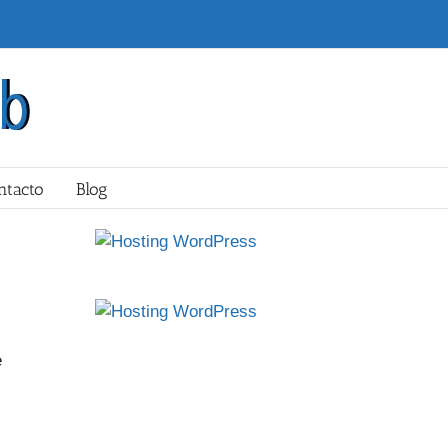
ntacto
Blog
e