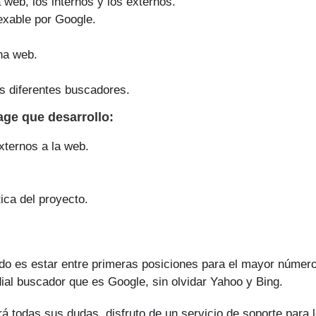
a web, los internos y los externos.
exable por Google.
na web.
s diferentes buscadores.
page que
desarrollo
:
xternos a la web.
ica del proyecto.
ndo es estar entre primeras posiciones para el mayor númer
dial buscador que es Google, sin olvidar Yahoo y Bing.
rá todas sus dudas, disfruto de un servicio de soporte para 