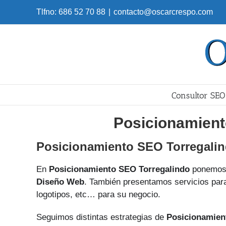
Skip
Tlfno: 686 52 70 88
|
contacto@oscarcrespo.com
to
content
Consultor SEO
Posicionamient
Posicionamiento SEO Torregali
En
Posicionamiento SEO Torregalindo
ponemos 
Diseño Web
. También presentamos servicios para
logotipos, etc… para su negocio.
Seguimos distintas estrategias de
Posicionamien