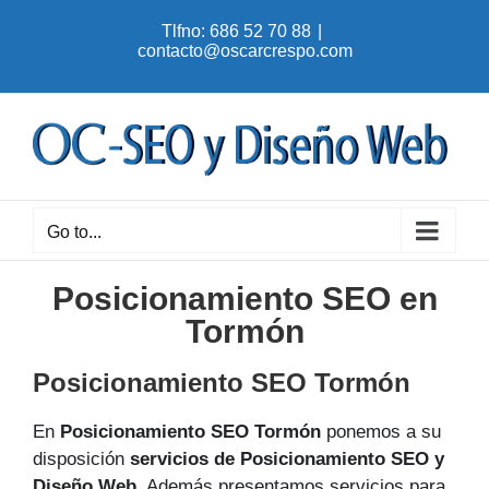
Skip
Tlfno: 686 52 70 88
|
to
contacto@oscarcrespo.com
content
Go to...
Posicionamiento SEO en
Tormón
Posicionamiento SEO Tormón
En
Posicionamiento SEO Tormón
ponemos a su
disposición
servicios de Posicionamiento SEO y
Diseño Web
. Además presentamos servicios para