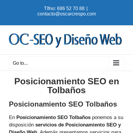
Skip
Tlfno: 686 52 70 88
|
to
contacto@oscarcrespo.com
content
Go to...
Posicionamiento SEO en
Tolbaños
Posicionamiento SEO Tolbaños
En
Posicionamiento SEO Tolbaños
ponemos a su
disposición
servicios de Posicionamiento SEO y
Diseño Web
. Además presentamos servicios para