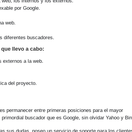
a web, los internos y los externos.
exable por Google.
na web.
s diferentes buscadores.
e que
llevo a cabo
:
s externos a la web.
ica del proyecto.
s es permanecer entre primeras posiciones para el mayor
 primordial buscador que es Google, sin olvidar Yahoo y Bin
as sus dudas, poseo un servicio de soporte para los cliente