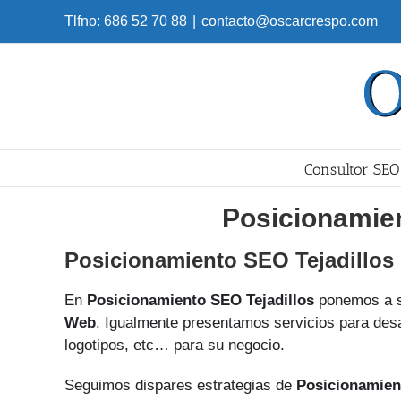
Skip
Tlfno: 686 52 70 88
|
contacto@oscarcrespo.com
to
content
Consultor SEO
Posicionamien
Posicionamiento SEO Tejadillos
En
Posicionamiento SEO Tejadillos
ponemos a s
Web
. Igualmente presentamos servicios para desa
logotipos, etc… para su negocio.
Seguimos dispares estrategias de
Posicionamien