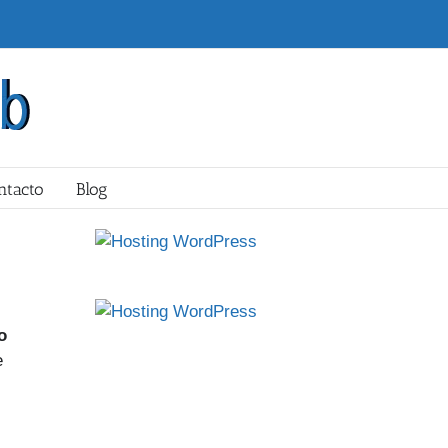
ntacto
Blog
o
e