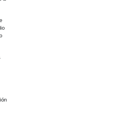
e
io
o
a
ión