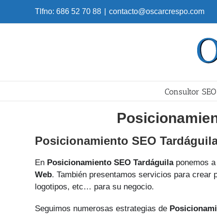
Skip
Tlfno: 686 52 70 88
|
contacto@oscarcrespo.com
to
content
Consultor SEO
Posicionamien
Posicionamiento SEO Tardáguil
En
Posicionamiento SEO Tardáguila
ponemos a 
Web
. También presentamos servicios para crear p
logotipos, etc… para su negocio.
Seguimos numerosas estrategias de
Posicionami