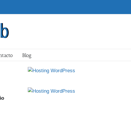
ntacto
Blog
ño