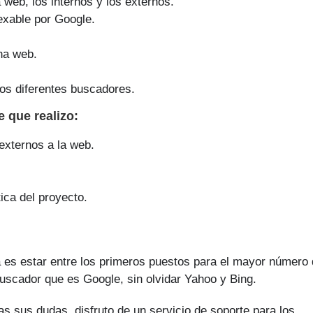
a web, los internos y los externos.
exable por Google.
na web.
os diferentes buscadores.
ge que
realizo
:
 externos a la web.
ica del proyecto.
a es estar entre los primeros puestos para el mayor número
buscador que es Google, sin olvidar Yahoo y Bing.
as sus dudas, disfruto de un servicio de soporte para los