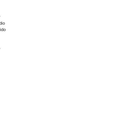
r
dio
ido
a