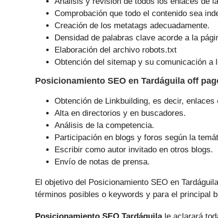
Análisis y revisión de todos los enlaces de l
Comprobación que todo el contenido sea ind
Creación de los metatags adecuadamente.
Densidad de palabras clave acorde a la pági
Elaboración del archivo robots.txt
Obtención del sitemap y su comunicación a l
Posicionamiento SEO
en Tardáguila off pa
Obtención de Linkbuilding, es decir, enlaces
Alta en directorios y en buscadores.
Análisis de la competencia.
Participación en blogs y foros según la temát
Escribir como autor invitado en otros blogs.
Envío de notas de prensa.
El objetivo del Posicionamiento SEO en Tardáguil
tér­minos posibles o keywords y para el principal 
Posicionamiento SEO Tardáguila
le aclarará tod