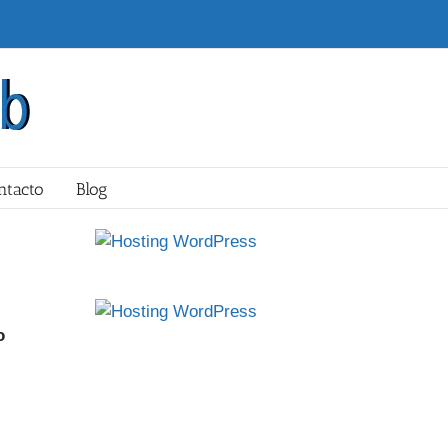
ntacto
Blog
o