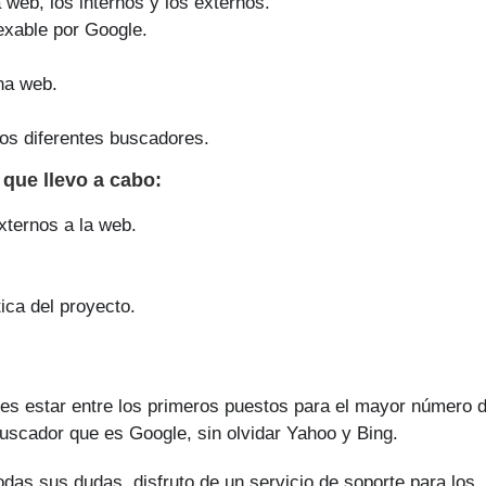
a web, los internos y los externos.
exable por Google.
na web.
os diferentes buscadores.
e que
llevo a cabo
:
xternos a la web.
ica del proyecto.
 es estar entre los primeros puestos para el mayor número 
buscador que es Google, sin olvidar Yahoo y Bing.
odas sus dudas, disfruto de un servicio de soporte para los