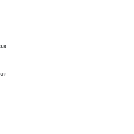
sus
ste