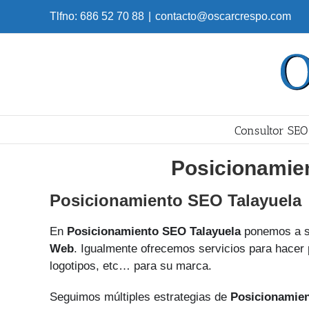
Skip
Tlfno: 686 52 70 88
|
contacto@oscarcrespo.com
to
content
Consultor SEO
Posicionamie
Posicionamiento SEO Talayuela
En
Posicionamiento SEO Talayuela
ponemos a s
Web
. Igualmente ofrecemos servicios para hacer 
logotipos, etc… para su marca.
Seguimos múltiples estrategias de
Posicionamie