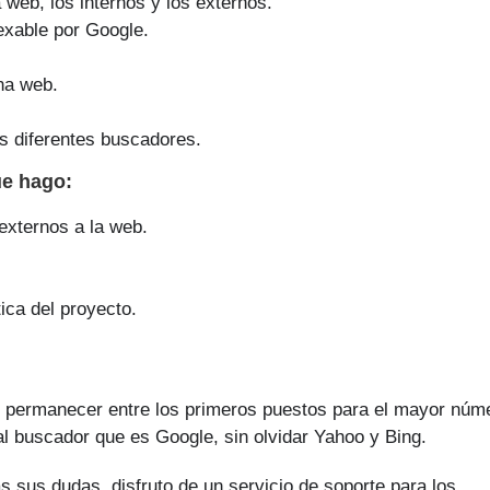
a web, los internos y los externos.
exable por Google.
na web.
s diferentes buscadores.
ue
hago
:
 externos a la web.
ica del proyecto.
 permanecer entre los primeros puestos para el mayor núm
al buscador que es Google, sin olvidar Yahoo y Bing.
s sus dudas, disfruto de un servicio de soporte para los