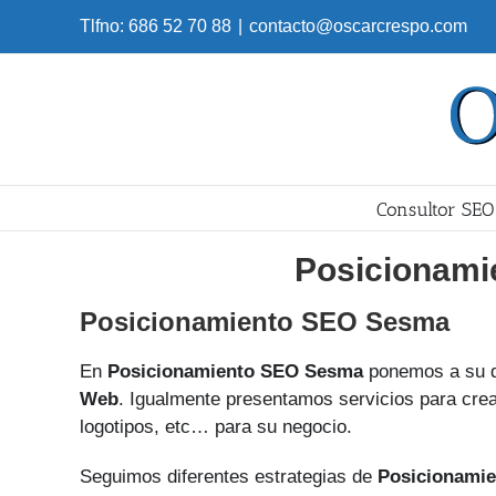
Skip
Tlfno: 686 52 70 88
|
contacto@oscarcrespo.com
to
content
Consultor SEO
Posicionami
Posicionamiento SEO Sesma
En
Posicionamiento SEO Sesma
ponemos a su d
Web
. Igualmente presentamos servicios para crea
logotipos, etc… para su negocio.
Seguimos diferentes estrategias de
Posicionamie