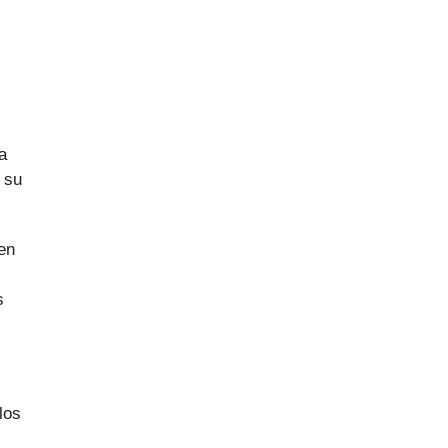
a
 su
en
s
los