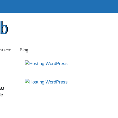
ntacto
Blog
EO
de