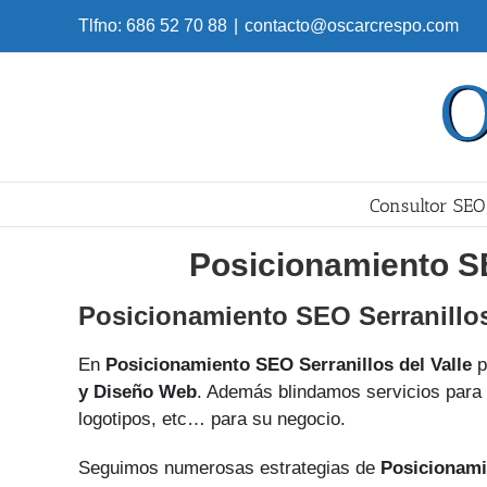
Skip
Tlfno: 686 52 70 88
|
contacto@oscarcrespo.com
to
content
Consultor SEO
Posicionamiento SE
Posicionamiento SEO Serranillos
En
Posicionamiento SEO Serranillos del Valle
p
y Diseño Web
. Además blindamos servicios para 
logotipos, etc… para su negocio.
Seguimos numerosas estrategias de
Posicionami