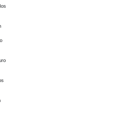
los
n
do
uro
os
n