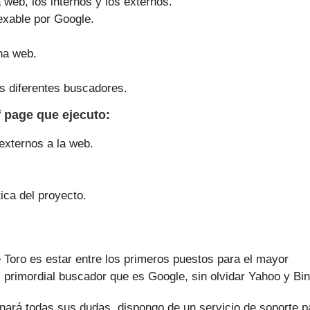
a web, los internos y los externos.
exable por Google.
na web.
s diferentes buscadores.
f page que
ejecuto
:
 externos a la web.
ica del proyecto.
 Toro es estar entre los primeros puestos para el mayor
 primordial buscador que es Google, sin olvidar Yahoo y Bin
nará todas sus dudas, dispongo de un servicio de soporte p