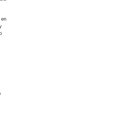
 en
y
o
n