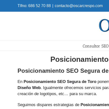
Skip
Tlfno: 686 52 70 88
|
contacto@oscarcrespo.com
to
content
Consultor SEO
Posicionamiento
Posicionamiento SEO Segura de
En
Posicionamiento SEO Segura de Toro
ponemo
Diseño Web
. Igualmente ofrecemos servicios para
creación de logotipos, etc… para su marca.
Seguimos dispares estrategias de
Posicionamien