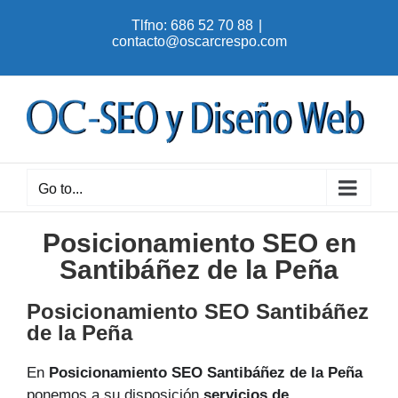
Skip
Tlfno: 686 52 70 88
|
to
contacto@oscarcrespo.com
content
Go to...
Posicionamiento SEO en
Santibáñez de la Peña
Posicionamiento SEO Santibáñez
de la Peña
En
Posicionamiento SEO Santibáñez de la Peña
ponemos a su disposición
servicios de