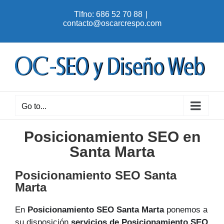
Skip
Tlfno: 686 52 70 88
|
to
contacto@oscarcrespo.com
content
Go to...
Posicionamiento SEO en
Santa Marta
Posicionamiento SEO Santa
Marta
En
Posicionamiento SEO Santa Marta
ponemos a
su disposición
servicios de Posicionamiento SEO