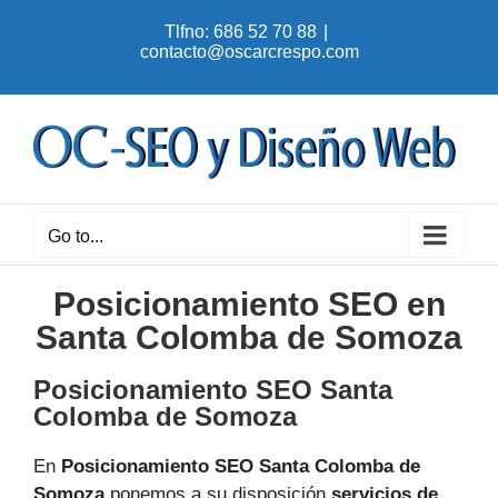
Skip
Tlfno: 686 52 70 88
|
to
contacto@oscarcrespo.com
content
Go to...
Posicionamiento SEO en
Santa Colomba de Somoza
Posicionamiento SEO Santa
Colomba de Somoza
En
Posicionamiento SEO Santa Colomba de
Somoza
ponemos a su disposición
servicios de