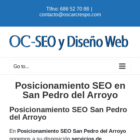
Skip
Tlfno: 686 52 70 88
|
to
contacto@oscarcrespo.com
content
Go to...
Posicionamiento SEO en
San Pedro del Arroyo
Posicionamiento SEO San Pedro
del Arroyo
En
Posicionamiento SEO San Pedro del Arroyo
ponemos a su disposición
servicios de