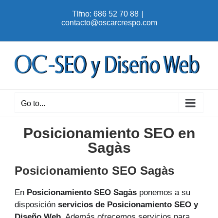
Skip
Tlfno: 686 52 70 88
|
to
contacto@oscarcrespo.com
content
Go to...
Posicionamiento SEO en
Sagàs
Posicionamiento SEO Sagàs
En
Posicionamiento SEO Sagàs
ponemos a su
disposición
servicios de Posicionamiento SEO y
Diseño Web
. Además ofrecemos servicios para