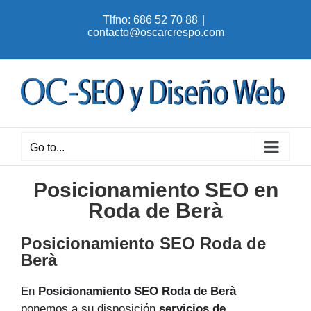
Skip
Tlfno: 686 52 70 88
|
to
contacto@oscarcrespo.com
content
Go to...
Posicionamiento SEO en
Roda de Berà
Posicionamiento SEO Roda de
Berà
En
Posicionamiento SEO Roda de Berà
ponemos a su disposición
servicios de