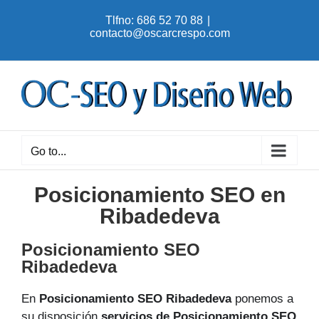
Skip
Tlfno: 686 52 70 88
|
to
contacto@oscarcrespo.com
content
Go to...
Posicionamiento SEO en
Ribadedeva
Posicionamiento SEO
Ribadedeva
En
Posicionamiento SEO Ribadedeva
ponemos a
su disposición
servicios de Posicionamiento SEO