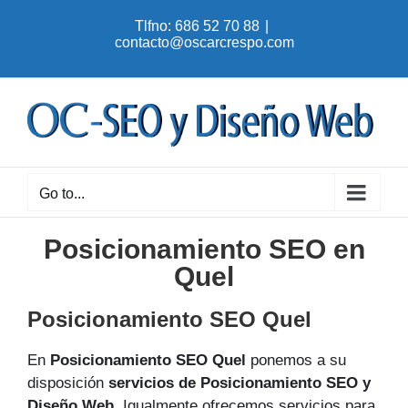
Skip
Tlfno: 686 52 70 88
|
to
contacto@oscarcrespo.com
content
Go to...
Posicionamiento SEO en
Quel
Posicionamiento SEO Quel
En
Posicionamiento SEO Quel
ponemos a su
disposición
servicios de Posicionamiento SEO y
Diseño Web
. Igualmente ofrecemos servicios para