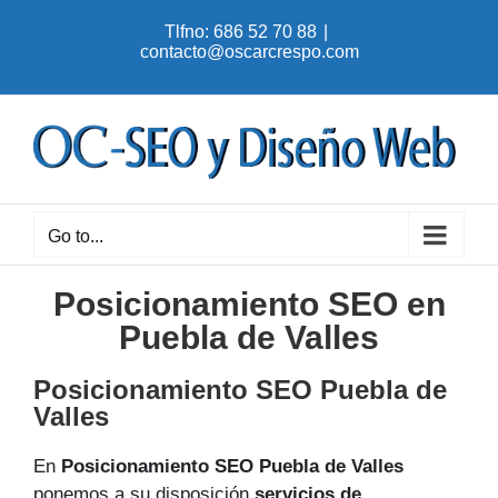
Skip
Tlfno: 686 52 70 88
|
to
contacto@oscarcrespo.com
content
Go to...
Posicionamiento SEO en
Puebla de Valles
Posicionamiento SEO Puebla de
Valles
En
Posicionamiento SEO Puebla de Valles
ponemos a su disposición
servicios de