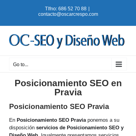
Skip
Tlfno: 686 52 70 88
|
to
contacto@oscarcrespo.com
content
Go to...
Posicionamiento SEO en
Pravia
Posicionamiento SEO Pravia
En
Posicionamiento SEO Pravia
ponemos a su
disposición
servicios de Posicionamiento SEO y
Diseño Web
. Igualmente presentamos servicios