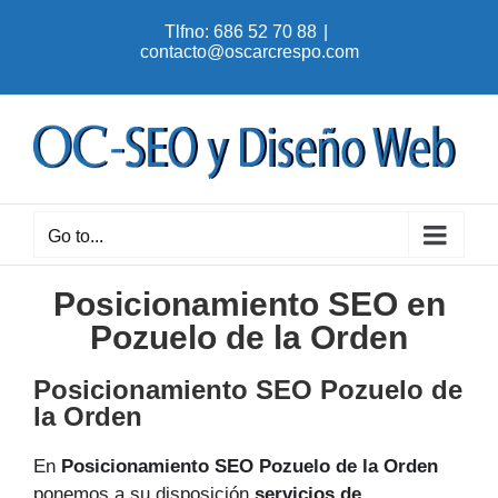
Skip
Tlfno: 686 52 70 88
|
to
contacto@oscarcrespo.com
content
Go to...
Posicionamiento SEO en
Pozuelo de la Orden
Posicionamiento SEO Pozuelo de
la Orden
En
Posicionamiento SEO Pozuelo de la Orden
ponemos a su disposición
servicios de