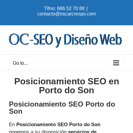
Skip
Tlfno: 686 52 70 88
|
to
contacto@oscarcrespo.com
content
Go to...
Posicionamiento SEO en
Porto do Son
Posicionamiento SEO Porto do
Son
En
Posicionamiento SEO Porto do Son
ponemos a su disposición
servicios de