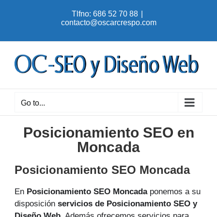
Skip
Tlfno: 686 52 70 88
|
to
contacto@oscarcrespo.com
content
Go to...
Posicionamiento SEO en
Moncada
Posicionamiento SEO Moncada
En
Posicionamiento SEO Moncada
ponemos a su
disposición
servicios de Posicionamiento SEO y
Diseño Web
. Además ofrecemos servicios para