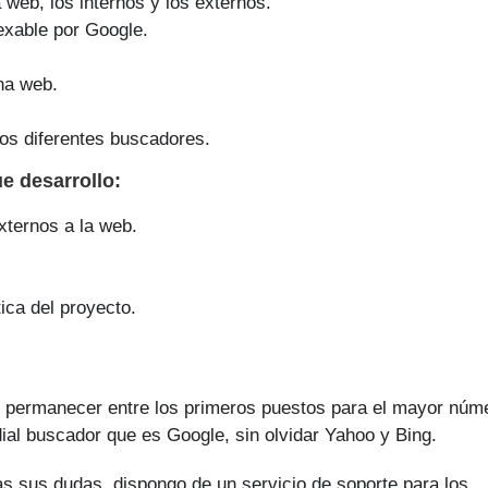
a web, los internos y los externos.
exable por Google.
na web.
os diferentes buscadores.
ue
desarrollo
:
xternos a la web.
ica del proyecto.
s permanecer entre los primeros puestos para el mayor núm
dial buscador que es Google, sin olvidar Yahoo y Bing.
as sus dudas, dispongo de un servicio de soporte para los