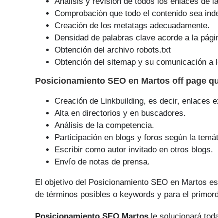
Análisis y revisión de todos los enlaces de l
Comprobación que todo el contenido sea ind
Creación de los metatags adecuadamente.
Densidad de palabras clave acorde a la pági
Obtención del archivo robots.txt
Obtención del sitemap y su comunicación a l
Posicionamiento SEO
en Martos off page q
Creación de Linkbuilding, es decir, enlaces e
Alta en directorios y en buscadores.
Análisis de la competencia.
Participación en blogs y foros según la temát
Escribir como autor invitado en otros blogs.
Envío de notas de prensa.
El objetivo del Posicionamiento SEO en Martos e
de tér­minos posibles o keywords y para el primor
Posicionamiento SEO Martos
le solucionará tod