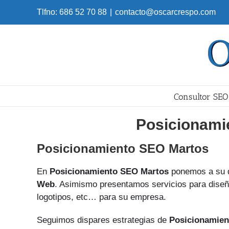
Skip
Tlfno: 686 52 70 88
|
contacto@oscarcrespo.com
to
content
Consultor SEO
Posicionami
Posicionamiento SEO Martos
En
Posicionamiento SEO Martos
ponemos a su 
Web
. Asimismo presentamos servicios para diseña
logotipos, etc… para su empresa.
Seguimos dispares estrategias de
Posicionamien