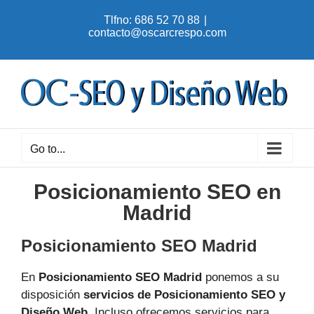
Skip
Tlfno: 686 52 70 88
|
to
contacto@oscarcrespo.com
content
Go to...
Posicionamiento SEO en
Madrid
Posicionamiento SEO Madrid
En
Posicionamiento SEO Madrid
ponemos a su
disposición
servicios de Posicionamiento SEO y
Diseño Web
. Incluso ofrecemos servicios para