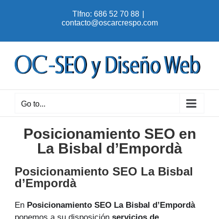
Skip
Tlfno: 686 52 70 88
|
to
contacto@oscarcrespo.com
content
Go to...
Posicionamiento SEO en
La Bisbal d’Empordà
Posicionamiento SEO La Bisbal
d’Empordà
En
Posicionamiento SEO La Bisbal d’Empordà
ponemos a su disposición
servicios de