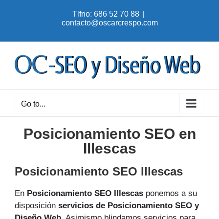
Skip
Tlfno: 686 52 70 88
|
to
contacto@oscarcrespo.com
content
Go to...
Posicionamiento SEO en
Illescas
Posicionamiento SEO Illescas
En
Posicionamiento SEO Illescas
ponemos a su
disposición
servicios de Posicionamiento SEO y
Diseño Web
. Asimismo blindamos servicios para