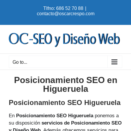
Skip
Tlfno: 686 52 70 88
|
to
contacto@oscarcrespo.com
content
Go to...
Posicionamiento SEO en
Higueruela
Posicionamiento SEO Higueruela
En
Posicionamiento SEO Higueruela
ponemos a
su disposición
servicios de Posicionamiento SEO
y Diseño Web
. Además ofrecemos servicios para