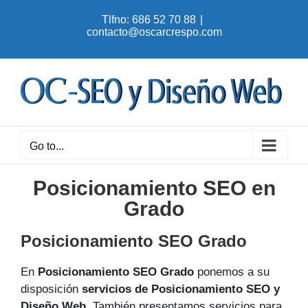
Skip
Tlfno: 686 52 70 88
|
to
contacto@oscarcrespo.com
content
Go to...
Posicionamiento SEO en
Grado
Posicionamiento SEO Grado
En
Posicionamiento SEO Grado
ponemos a su
disposición
servicios de Posicionamiento SEO y
Diseño Web
. También presentamos servicios para