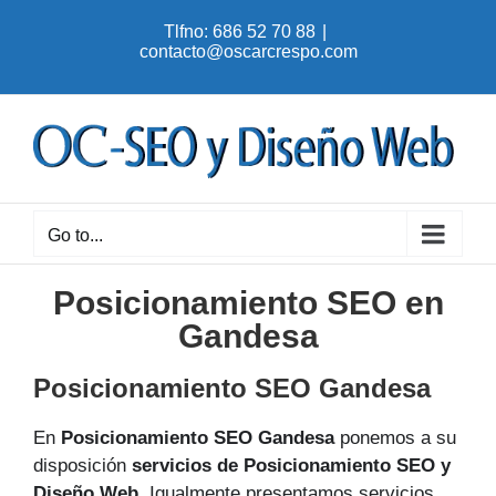
Skip
Tlfno: 686 52 70 88
|
to
contacto@oscarcrespo.com
content
Go to...
Posicionamiento SEO en
Gandesa
Posicionamiento SEO Gandesa
En
Posicionamiento SEO Gandesa
ponemos a su
disposición
servicios de Posicionamiento SEO y
Diseño Web
. Igualmente presentamos servicios