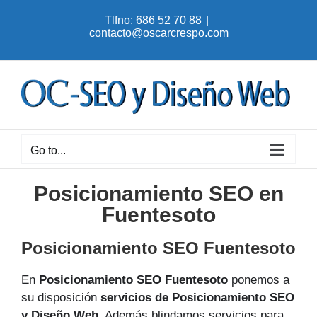
Skip
Tlfno: 686 52 70 88
|
to
contacto@oscarcrespo.com
content
Go to...
Posicionamiento SEO en
Fuentesoto
Posicionamiento SEO Fuentesoto
En
Posicionamiento SEO Fuentesoto
ponemos a
su disposición
servicios de Posicionamiento SEO
y Diseño Web
. Además blindamos servicios para