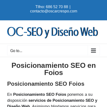
Skip
Tlfno: 686 52 70 88
|
to
contacto@oscarcrespo.com
content
Go to...
Posicionamiento SEO en
Foios
Posicionamiento SEO Foios
En
Posicionamiento SEO Foios
ponemos a su
disposición
servicios de Posicionamiento SEO y
Diseño Web
. Asimismo blindamos servicios para