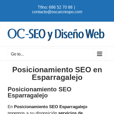
Skip
Tlfno: 686 52 70 88
|
to
contacto@oscarcrespo.com
content
Go to...
Posicionamiento SEO en
Esparragalejo
Posicionamiento SEO
Esparragalejo
En
Posicionamiento SEO Esparragalejo
ponemos a su disposición
servicios de