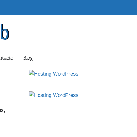
ntacto
Blog
os,