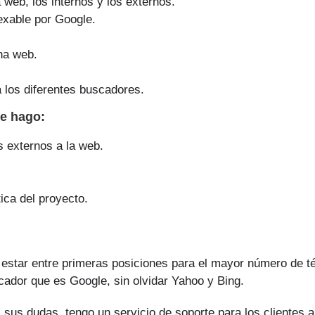
a web, los internos y los externos.
exable por Google.
na web.
 los diferentes buscadores.
ue
hago
:
s externos a la web.
ica del proyecto.
estar entre primeras posiciones para el mayor número de té
cador que es Google, sin olvidar Yahoo y Bing.
 sus dudas, tengo un servicio de soporte para los clientes a