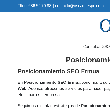
Skip
Tlfno: 686 52 70 88
|
contacto@oscarcrespo.com
to
content
Consultor SEO
Posicionami
Posicionamiento SEO Ermua
En
Posicionamiento SEO Ermua
ponemos a su d
Web
. Además ofrecemos servicios para hacer pági
etc… para su empresa.
Seguimos distintas estrategias de
Posicionamien