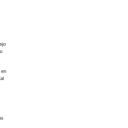
ejo
su
 en
al
os