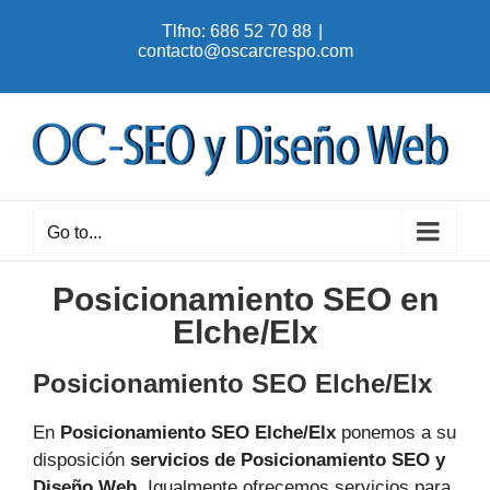
Skip
Tlfno: 686 52 70 88
|
to
contacto@oscarcrespo.com
content
Go to...
Posicionamiento SEO en
Elche/Elx
Posicionamiento SEO Elche/Elx
En
Posicionamiento SEO Elche/Elx
ponemos a su
disposición
servicios de Posicionamiento SEO y
Diseño Web
. Igualmente ofrecemos servicios para