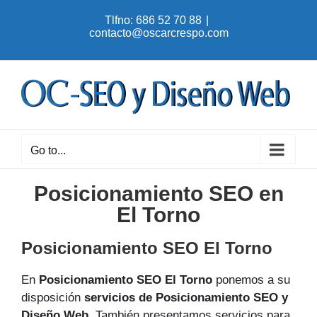
Skip
Tlfno: 686 52 70 88
|
to
contacto@oscarcrespo.com
content
Go to...
Posicionamiento SEO en
El Torno
Posicionamiento SEO El Torno
En
Posicionamiento SEO El Torno
ponemos a su
disposición
servicios de Posicionamiento SEO y
Diseño Web
. También presentamos servicios para