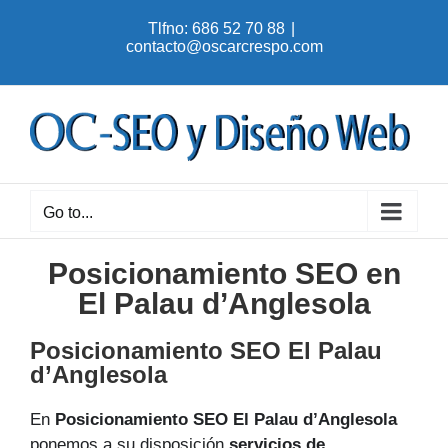
Skip
Tlfno: 686 52 70 88
|
to
contacto@oscarcrespo.com
content
Go to...
Posicionamiento SEO en
El Palau d’Anglesola
Posicionamiento SEO El Palau
d’Anglesola
En
Posicionamiento SEO El Palau d’Anglesola
ponemos a su disposición
servicios de