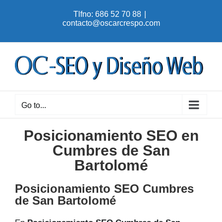
Skip
Tlfno: 686 52 70 88
|
to
contacto@oscarcrespo.com
content
Go to...
Posicionamiento SEO en
Cumbres de San
Bartolomé
Posicionamiento SEO Cumbres
de San Bartolomé