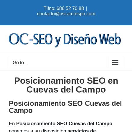
Skip
Tlfno: 686 52 70 88
|
to
contacto@oscarcrespo.com
content
Go to...
Posicionamiento SEO en
Cuevas del Campo
Posicionamiento SEO Cuevas del
Campo
En
Posicionamiento SEO Cuevas del Campo
ponemos a su disposición
servicios de